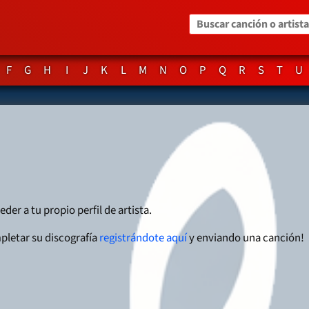
Buscar canción o artista
F
G
H
I
J
K
L
M
N
O
P
Q
R
S
T
U
eder a tu propio perfil de artista.
pletar su discografía
registrándote aquí
y enviando una canción!