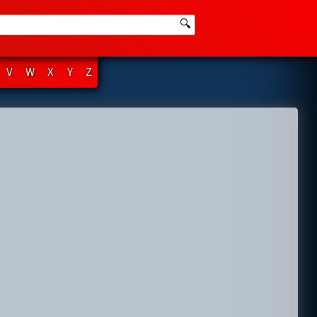
🔍
V
W
X
Y
Z