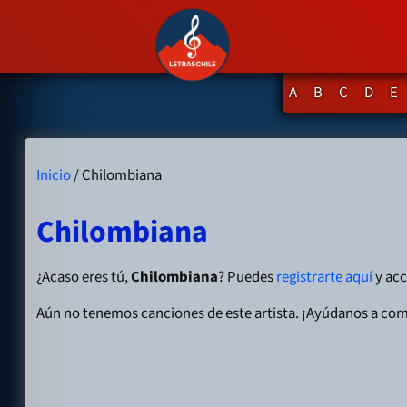
A
B
C
D
E
Inicio
/ Chilombiana
Chilombiana
¿Acaso eres tú,
Chilombiana
? Puedes
registrarte aquí
y acc
Aún no tenemos canciones de este artista. ¡Ayúdanos a com