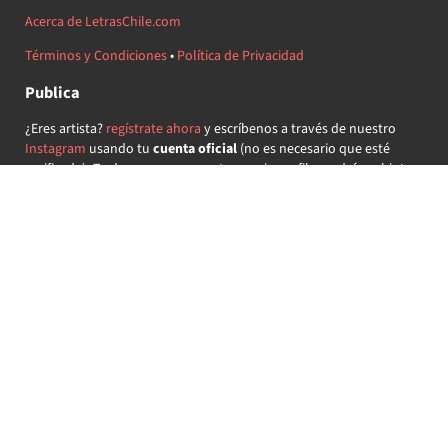
Acerca de LetrasChile.com
Términos y Condiciones
•
Política de Privacidad
Publica
¿Eres artista?
regístrate ahora
y escríbenos a través de nuestro
Instagram
usando tu
cuenta oficial
(no es necesario que esté
verificada) ¡Te daremos acceso a tu propio perfil y podrás subir tus
propias canciones!
¿Quieres colaborar?
regístrate ahora
y demuestra que llevas la
música chilena en el corazón ♥.
Encuéntranos
@letraschile en redes:
Las letras de las canciones se ofrecen con propósitos educativos o
recreativos y son propiedad de sus respectivos dueños.
LetrasChile.com se ofrece bajo licencia internacional
Creative
Commons Attribution-ShareAlike 4.0
(algunos derechos
reservados).