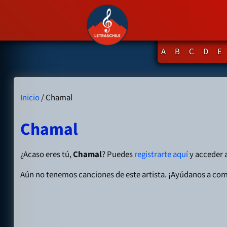
A
B
C
D
E
Inicio
/ Chamal
Chamal
¿Acaso eres tú,
Chamal
? Puedes
registrarte aquí
y acceder a
Aún no tenemos canciones de este artista. ¡Ayúdanos a com