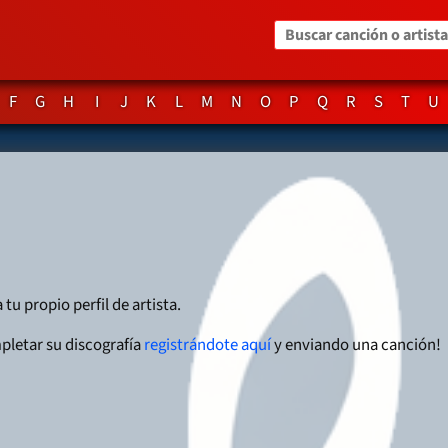
Buscar canción o artista
F
G
H
I
J
K
L
M
N
O
P
Q
R
S
T
U
 tu propio perfil de artista.
pletar su discografía
registrándote aquí
y enviando una canción!