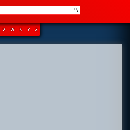
🔍
V
W
X
Y
Z