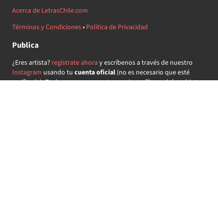
Acerca de LetrasChile.com
Términos y Condiciones
•
Política de Privacidad
Publica
¿Eres artista?
regístrate ahora
y escríbenos a través de nuestro
Instagram
usando tu
cuenta oficial
(no es necesario que esté
verificada) ¡Te daremos acceso a tu propio perfil y podrás subir tus
propias canciones!
¿Quieres colaborar?
regístrate ahora
y demuestra que llevas la
música chilena en el corazón ♥.
Encuéntranos
@letraschile en redes:
Las letras de las canciones se ofrecen con propósitos educativos o
recreativos y son propiedad de sus respectivos dueños.
LetrasChile.com se ofrece bajo licencia internacional
Creative
Commons Attribution-ShareAlike 4.0
(algunos derechos
reservados).