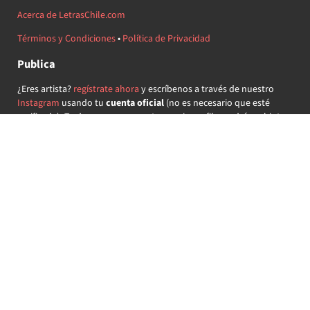
Acerca de LetrasChile.com
Términos y Condiciones
•
Política de Privacidad
Publica
¿Eres artista?
regístrate ahora
y escríbenos a través de nuestro
Instagram
usando tu
cuenta oficial
(no es necesario que esté
verificada) ¡Te daremos acceso a tu propio perfil y podrás subir tus
propias canciones!
¿Quieres colaborar?
regístrate ahora
y demuestra que llevas la
música chilena en el corazón ♥.
Encuéntranos
@letraschile en redes:
Las letras de las canciones se ofrecen con propósitos educativos o
recreativos y son propiedad de sus respectivos dueños.
LetrasChile.com se ofrece bajo licencia internacional
Creative
Commons Attribution-ShareAlike 4.0
(algunos derechos
reservados).