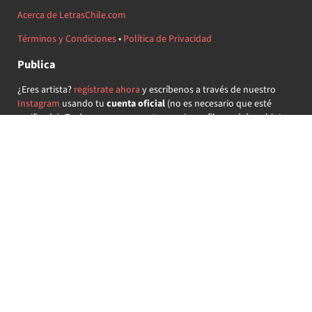
Acerca de LetrasChile.com
Términos y Condiciones
•
Política de Privacidad
Publica
¿Eres artista?
regístrate ahora
y escríbenos a través de nuestro
Instagram
usando tu
cuenta oficial
(no es necesario que esté
verificada) ¡Te daremos acceso a tu propio perfil y podrás subir tus
propias canciones!
¿Quieres colaborar?
regístrate ahora
y demuestra que llevas la
música chilena en el corazón ♥.
Encuéntranos
@letraschile en redes:
Las letras de las canciones se ofrecen con propósitos educativos o
recreativos y son propiedad de sus respectivos dueños.
LetrasChile.com se ofrece bajo licencia internacional
Creative
Commons Attribution-ShareAlike 4.0
(algunos derechos
reservados).