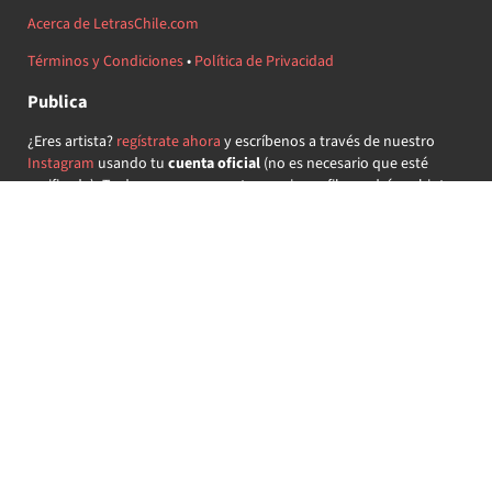
Acerca de LetrasChile.com
Términos y Condiciones
•
Política de Privacidad
Publica
¿Eres artista?
regístrate ahora
y escríbenos a través de nuestro
Instagram
usando tu
cuenta oficial
(no es necesario que esté
verificada) ¡Te daremos acceso a tu propio perfil y podrás subir tus
propias canciones!
¿Quieres colaborar?
regístrate ahora
y demuestra que llevas la
música chilena en el corazón ♥.
Encuéntranos
@letraschile en redes:
Las letras de las canciones se ofrecen con propósitos educativos o
recreativos y son propiedad de sus respectivos dueños.
LetrasChile.com se ofrece bajo licencia internacional
Creative
Commons Attribution-ShareAlike 4.0
(algunos derechos
reservados).