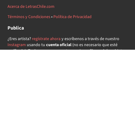
Acerca de LetrasChile.com
Términos y Condiciones
•
Política de Privacidad
Publica
¿Eres artista?
regístrate ahora
y escríbenos a través de nuestro
Instagram
usando tu
cuenta oficial
(no es necesario que esté
verificada) ¡Te daremos acceso a tu propio perfil y podrás subir tus
propias canciones!
¿Quieres colaborar?
regístrate ahora
y demuestra que llevas la
música chilena en el corazón ♥.
Encuéntranos
@letraschile en redes:
Las letras de las canciones se ofrecen con propósitos educativos o
recreativos y son propiedad de sus respectivos dueños.
LetrasChile.com se ofrece bajo licencia internacional
Creative
Commons Attribution-ShareAlike 4.0
(algunos derechos
reservados).