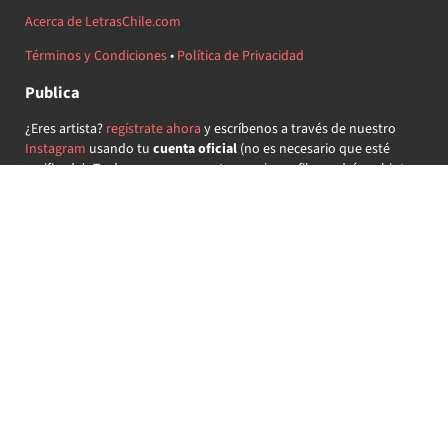
Acerca de LetrasChile.com
Términos y Condiciones
•
Política de Privacidad
Publica
¿Eres artista?
regístrate ahora
y escríbenos a través de nuestro
Instagram
usando tu
cuenta oficial
(no es necesario que esté
verificada) ¡Te daremos acceso a tu propio perfil y podrás subir tus
propias canciones!
¿Quieres colaborar?
regístrate ahora
y demuestra que llevas la
música chilena en el corazón ♥.
Encuéntranos
@letraschile en redes:
Las letras de las canciones se ofrecen con propósitos educativos o
recreativos y son propiedad de sus respectivos dueños.
LetrasChile.com se ofrece bajo licencia internacional
Creative
Commons Attribution-ShareAlike 4.0
(algunos derechos
reservados).