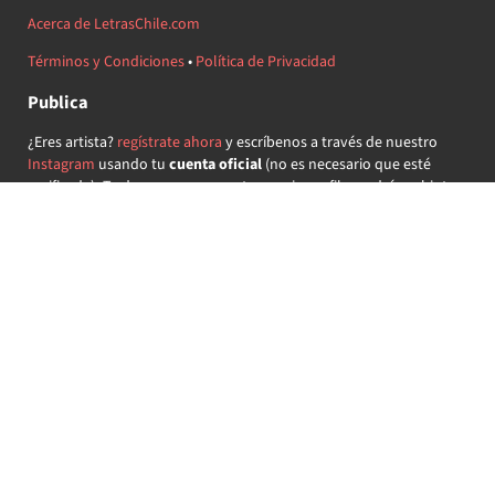
Acerca de LetrasChile.com
Términos y Condiciones
•
Política de Privacidad
Publica
¿Eres artista?
regístrate ahora
y escríbenos a través de nuestro
Instagram
usando tu
cuenta oficial
(no es necesario que esté
verificada) ¡Te daremos acceso a tu propio perfil y podrás subir tus
propias canciones!
¿Quieres colaborar?
regístrate ahora
y demuestra que llevas la
música chilena en el corazón ♥.
Encuéntranos
@letraschile en redes:
Las letras de las canciones se ofrecen con propósitos educativos o
recreativos y son propiedad de sus respectivos dueños.
LetrasChile.com se ofrece bajo licencia internacional
Creative
Commons Attribution-ShareAlike 4.0
(algunos derechos
reservados).