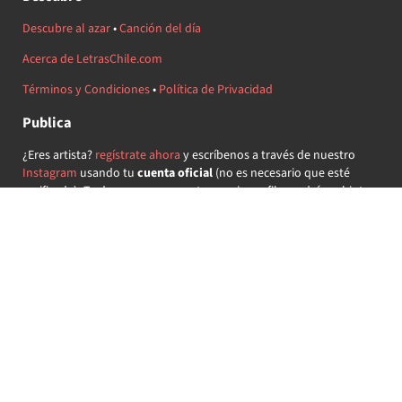
Descubre al azar
•
Canción del día
Acerca de LetrasChile.com
Términos y Condiciones
•
Política de Privacidad
Publica
¿Eres artista?
regístrate ahora
y escríbenos a través de nuestro
Instagram
usando tu
cuenta oficial
(no es necesario que esté
verificada) ¡Te daremos acceso a tu propio perfil y podrás subir tus
propias canciones!
¿Quieres colaborar?
regístrate ahora
y demuestra que llevas la
música chilena en el corazón ♥.
Encuéntranos
@letraschile en redes:
Las letras de las canciones se ofrecen con propósitos educativos o
recreativos y son propiedad de sus respectivos dueños.
LetrasChile.com se ofrece bajo licencia internacional
Creative