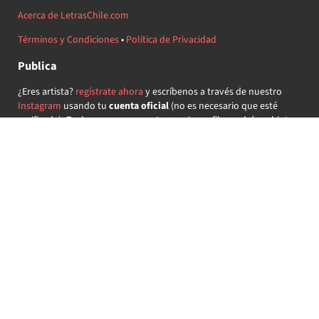
Acerca de LetrasChile.com
Términos y Condiciones
•
Política de Privacidad
Publica
¿Eres artista?
regístrate ahora
y escríbenos a través de nuestro
Instagram
usando tu
cuenta oficial
(no es necesario que esté
verificada) ¡Te daremos acceso a tu propio perfil y podrás subir tus
propias canciones!
¿Quieres colaborar?
regístrate ahora
y demuestra que llevas la
música chilena en el corazón ♥.
Encuéntranos
@letraschile en redes:
Las letras de las canciones se ofrecen con propósitos educativos o
recreativos y son propiedad de sus respectivos dueños.
LetrasChile.com se ofrece bajo licencia internacional
Creative
Commons Attribution-ShareAlike 4.0
(algunos derechos
reservados).