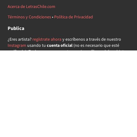
Acerca de LetrasChile.com
Términos y Condiciones
•
Política de Privacidad
Publica
¿Eres artista?
regístrate ahora
y escríbenos a través de nuestro
Instagram
usando tu
cuenta oficial
(no es necesario que esté
verificada) ¡Te daremos acceso a tu propio perfil y podrás subir tus
propias canciones!
¿Quieres colaborar?
regístrate ahora
y demuestra que llevas la
música chilena en el corazón ♥.
Encuéntranos
@letraschile en redes:
Las letras de las canciones se ofrecen con propósitos educativos o
recreativos y son propiedad de sus respectivos dueños.
LetrasChile.com se ofrece bajo licencia internacional
Creative
Commons Attribution-ShareAlike 4.0
(algunos derechos
reservados).