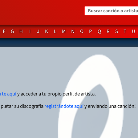
Buscar canción o artista
F
G
H
I
J
K
L
M
N
O
P
Q
R
S
T
U
arte aquí
y acceder a tu propio perfil de artista.
pletar su discografía
registrándote aquí
y enviando una canción!