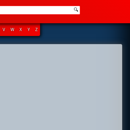
🔍
V
W
X
Y
Z