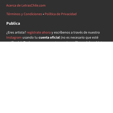
Acerca de LetrasChile.com
Términos y Condiciones
•
Política de Privacidad
Publica
¿Eres artista?
regístrate ahora
y escríbenos a través de nuestro
Instagram
usando tu
cuenta oficial
(no es necesario que esté
verificada) ¡Te daremos acceso a tu propio perfil y podrás subir tus
propias canciones!
¿Quieres colaborar?
regístrate ahora
y demuestra que llevas la
música chilena en el corazón ♥.
Encuéntranos
@letraschile en redes:
Las letras de las canciones se ofrecen con propósitos educativos o
recreativos y son propiedad de sus respectivos dueños.
LetrasChile.com se ofrece bajo licencia internacional
Creative
Commons Attribution-ShareAlike 4.0
(algunos derechos
reservados).