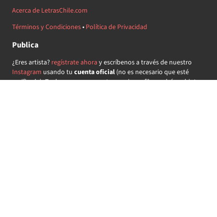
Acerca de LetrasChile.com
Términos y Condiciones
•
Política de Privacidad
Publica
¿Eres artista?
regístrate ahora
y escríbenos a través de nuestro
Instagram
usando tu
cuenta oficial
(no es necesario que esté
verificada) ¡Te daremos acceso a tu propio perfil y podrás subir tus
propias canciones!
¿Quieres colaborar?
regístrate ahora
y demuestra que llevas la
música chilena en el corazón ♥.
Encuéntranos
@letraschile en redes:
Las letras de las canciones se ofrecen con propósitos educativos o
recreativos y son propiedad de sus respectivos dueños.
LetrasChile.com se ofrece bajo licencia internacional
Creative
Commons Attribution-ShareAlike 4.0
(algunos derechos
reservados).