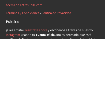
Acerca de LetrasChile.com
Términos y Condiciones
•
Política de Privacidad
Publica
¿Eres artista?
regístrate ahora
y escríbenos a través de nuestro
Instagram
usando tu
cuenta oficial
(no es necesario que esté
verificada) ¡Te daremos acceso a tu propio perfil y podrás subir tus
propias canciones!
¿Quieres colaborar?
regístrate ahora
y demuestra que llevas la
música chilena en el corazón ♥.
Encuéntranos
@letraschile en redes:
Las letras de las canciones se ofrecen con propósitos educativos o
recreativos y son propiedad de sus respectivos dueños.
LetrasChile.com se ofrece bajo licencia internacional
Creative
Commons Attribution-ShareAlike 4.0
(algunos derechos
reservados).