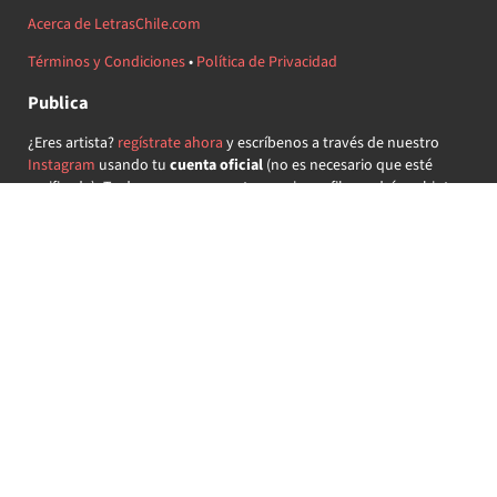
Acerca de LetrasChile.com
Términos y Condiciones
•
Política de Privacidad
Publica
¿Eres artista?
regístrate ahora
y escríbenos a través de nuestro
Instagram
usando tu
cuenta oficial
(no es necesario que esté
verificada) ¡Te daremos acceso a tu propio perfil y podrás subir tus
propias canciones!
¿Quieres colaborar?
regístrate ahora
y demuestra que llevas la
música chilena en el corazón ♥.
Encuéntranos
@letraschile en redes:
Las letras de las canciones se ofrecen con propósitos educativos o
recreativos y son propiedad de sus respectivos dueños.
LetrasChile.com se ofrece bajo licencia internacional
Creative
Commons Attribution-ShareAlike 4.0
(algunos derechos
reservados).