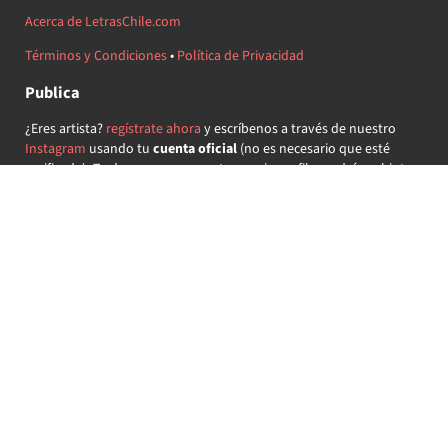
Acerca de LetrasChile.com
Términos y Condiciones
•
Política de Privacidad
Publica
¿Eres artista?
regístrate ahora
y escríbenos a través de nuestro
Instagram
usando tu
cuenta oficial
(no es necesario que esté
verificada) ¡Te daremos acceso a tu propio perfil y podrás subir tus
propias canciones!
¿Quieres colaborar?
regístrate ahora
y demuestra que llevas la
música chilena en el corazón ♥.
Encuéntranos
@letraschile en redes:
Las letras de las canciones se ofrecen con propósitos educativos o
recreativos y son propiedad de sus respectivos dueños.
LetrasChile.com se ofrece bajo licencia internacional
Creative
Commons Attribution-ShareAlike 4.0
(algunos derechos
reservados).