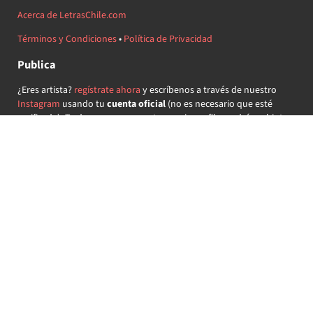
Acerca de LetrasChile.com
Términos y Condiciones
•
Política de Privacidad
Publica
¿Eres artista?
regístrate ahora
y escríbenos a través de nuestro
Instagram
usando tu
cuenta oficial
(no es necesario que esté
verificada) ¡Te daremos acceso a tu propio perfil y podrás subir tus
propias canciones!
¿Quieres colaborar?
regístrate ahora
y demuestra que llevas la
música chilena en el corazón ♥.
Encuéntranos
@letraschile en redes:
Las letras de las canciones se ofrecen con propósitos educativos o
recreativos y son propiedad de sus respectivos dueños.
LetrasChile.com se ofrece bajo licencia internacional
Creative
Commons Attribution-ShareAlike 4.0
(algunos derechos
reservados).