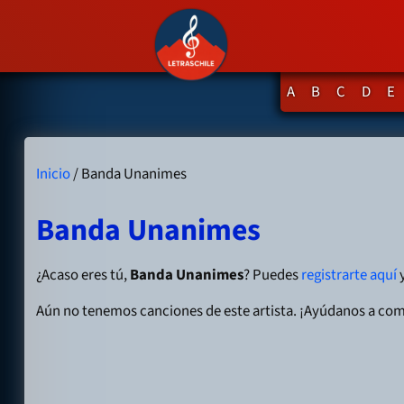
A
B
C
D
E
Inicio
/ Banda Unanimes
Banda Unanimes
¿Acaso eres tú,
Banda Unanimes
? Puedes
registrarte aquí
y
Aún no tenemos canciones de este artista. ¡Ayúdanos a com