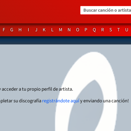
Buscar canción o artista
F
G
H
I
J
K
L
M
N
O
P
Q
R
S
T
U
 acceder a tu propio perfil de artista.
pletar su discografía
registrándote aquí
y enviando una canción!