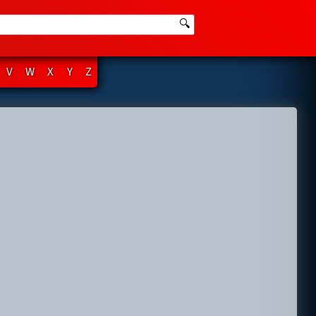
🔍
V
W
X
Y
Z