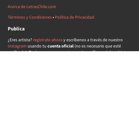
Acerca de LetrasChile.com
Términos y Condiciones
•
Política de Privacidad
Publica
¿Eres artista?
regístrate ahora
y escríbenos a través de nuestro
Instagram
usando tu
cuenta oficial
(no es necesario que esté
verificada) ¡Te daremos acceso a tu propio perfil y podrás subir tus
propias canciones!
¿Quieres colaborar?
regístrate ahora
y demuestra que llevas la
música chilena en el corazón ♥.
Encuéntranos
@letraschile en redes:
Las letras de las canciones se ofrecen con propósitos educativos o
recreativos y son propiedad de sus respectivos dueños.
LetrasChile.com se ofrece bajo licencia internacional
Creative
Commons Attribution-ShareAlike 4.0
(algunos derechos
reservados).