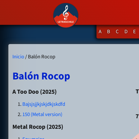
A
B
C
D
E
Inicio
/ Balón Rocop
Balón Rocop
T
A Too Doo (2025)
Bajsjsjjkjskjdkjskdfd
150 (Metal version)
7
Metal Rocop (2025)