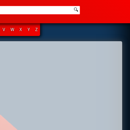
🔍
V
W
X
Y
Z