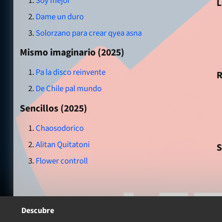
Soy mejor
L
Dame un duro
Solorzano para crear qyea asna
Mismo imaginario (2025)
Pa la disco reinvente
R
De Chile pal mundo
Sencillos (2025)
Chaosodorico
Alitan Quitatoni
S
Flower controll
Descubre