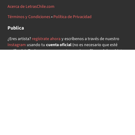
Acerca de LetrasChile.com
Términos y Condiciones
•
Política de Privacidad
Publica
¿Eres artista?
regístrate ahora
y escríbenos a través de nuestro
Instagram
usando tu
cuenta oficial
(no es necesario que esté
verificada) ¡Te daremos acceso a tu propio perfil y podrás subir tus
propias canciones!
¿Quieres colaborar?
regístrate ahora
y demuestra que llevas la
música chilena en el corazón ♥.
Encuéntranos
@letraschile en redes:
Las letras de las canciones se ofrecen con propósitos educativos o
recreativos y son propiedad de sus respectivos dueños.
LetrasChile.com se ofrece bajo licencia internacional
Creative
Commons Attribution-ShareAlike 4.0
(algunos derechos
reservados).