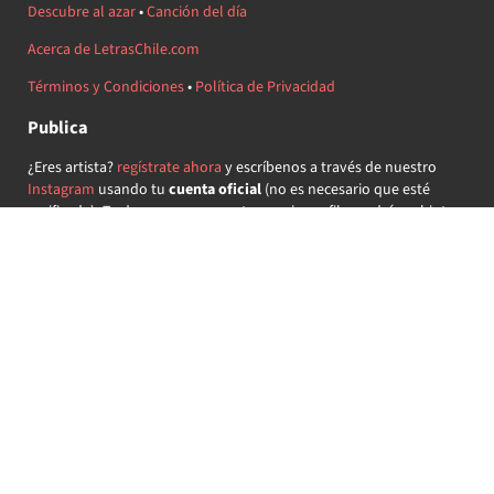
Descubre al azar
•
Canción del día
Acerca de LetrasChile.com
Términos y Condiciones
•
Política de Privacidad
Publica
¿Eres artista?
regístrate ahora
y escríbenos a través de nuestro
Instagram
usando tu
cuenta oficial
(no es necesario que esté
verificada) ¡Te daremos acceso a tu propio perfil y podrás subir tus
propias canciones!
¿Quieres colaborar?
regístrate ahora
y demuestra que llevas la
música chilena en el corazón ♥.
Encuéntranos
@letraschile en redes:
Las letras de las canciones se ofrecen con propósitos educativos o
recreativos y son propiedad de sus respectivos dueños.
LetrasChile.com se ofrece bajo licencia internacional
Creative
Commons Attribution-ShareAlike 4.0
(algunos derechos