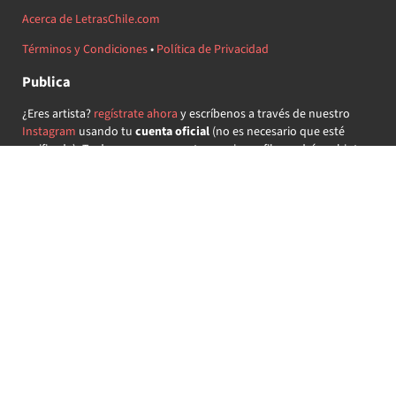
Acerca de LetrasChile.com
Términos y Condiciones
•
Política de Privacidad
Publica
¿Eres artista?
regístrate ahora
y escríbenos a través de nuestro
Instagram
usando tu
cuenta oficial
(no es necesario que esté
verificada) ¡Te daremos acceso a tu propio perfil y podrás subir tus
propias canciones!
¿Quieres colaborar?
regístrate ahora
y demuestra que llevas la
música chilena en el corazón ♥.
Encuéntranos
@letraschile en redes:
Las letras de las canciones se ofrecen con propósitos educativos o
recreativos y son propiedad de sus respectivos dueños.
LetrasChile.com se ofrece bajo licencia internacional
Creative
Commons Attribution-ShareAlike 4.0
(algunos derechos
reservados).