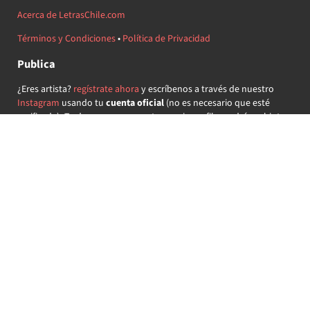
Acerca de LetrasChile.com
Términos y Condiciones
•
Política de Privacidad
Publica
¿Eres artista?
regístrate ahora
y escríbenos a través de nuestro
Instagram
usando tu
cuenta oficial
(no es necesario que esté
verificada) ¡Te daremos acceso a tu propio perfil y podrás subir tus
propias canciones!
¿Quieres colaborar?
regístrate ahora
y demuestra que llevas la
música chilena en el corazón ♥.
Encuéntranos
@letraschile en redes:
Las letras de las canciones se ofrecen con propósitos educativos o
recreativos y son propiedad de sus respectivos dueños.
LetrasChile.com se ofrece bajo licencia internacional
Creative
Commons Attribution-ShareAlike 4.0
(algunos derechos
reservados).