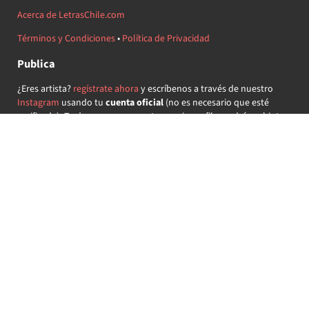
Acerca de LetrasChile.com
Términos y Condiciones
•
Política de Privacidad
Publica
¿Eres artista?
regístrate ahora
y escríbenos a través de nuestro
Instagram
usando tu
cuenta oficial
(no es necesario que esté
verificada) ¡Te daremos acceso a tu propio perfil y podrás subir tus
propias canciones!
¿Quieres colaborar?
regístrate ahora
y demuestra que llevas la
música chilena en el corazón ♥.
Encuéntranos
@letraschile en redes:
Las letras de las canciones se ofrecen con propósitos educativos o
recreativos y son propiedad de sus respectivos dueños.
LetrasChile.com se ofrece bajo licencia internacional
Creative
Commons Attribution-ShareAlike 4.0
(algunos derechos
reservados).