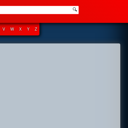
🔍
V
W
X
Y
Z