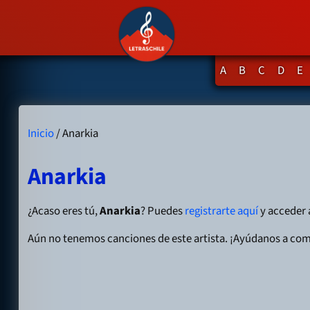
A
B
C
D
E
Inicio
/ Anarkia
Anarkia
¿Acaso eres tú,
Anarkia
? Puedes
registrarte aquí
y acceder a
Aún no tenemos canciones de este artista. ¡Ayúdanos a com