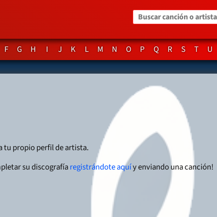
Buscar canción o artista
F
G
H
I
J
K
L
M
N
O
P
Q
R
S
T
U
 tu propio perfil de artista.
pletar su discografía
registrándote aquí
y enviando una canción!