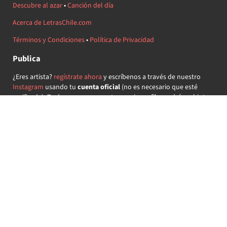
Descubre al azar
•
Canción del día
Acerca de LetrasChile.com
Términos y Condiciones
•
Política de Privacidad
Publica
¿Eres artista?
regístrate ahora
y escríbenos a través de nuestro
Instagram
usando tu
cuenta oficial
(no es necesario que esté
verificada) ¡Te daremos acceso a tu propio perfil y podrás subir tus
propias canciones!
¿Quieres colaborar?
regístrate ahora
y demuestra que llevas la
música chilena en el corazón ♥.
Encuéntranos
@letraschile en redes:
Las letras de las canciones se ofrecen con propósitos educativos o
recreativos y son propiedad de sus respectivos dueños.
LetrasChile.com se ofrece bajo licencia internacional
Creative
Commons Attribution-ShareAlike 4.0
(algunos derechos