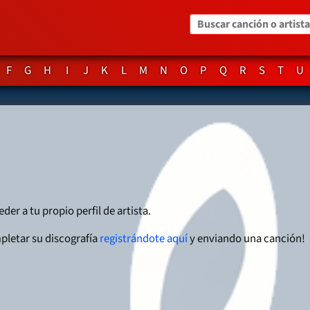
Buscar canción o artista
F
G
H
I
J
K
L
M
N
O
P
Q
R
S
T
U
der a tu propio perfil de artista.
pletar su discografía
registrándote aquí
y enviando una canción!