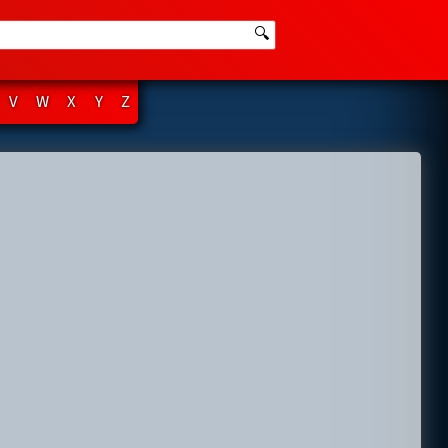
🔍
V
W
X
Y
Z