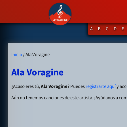
A
B
C
D
E
Inicio
/ Ala Voragine
Ala Voragine
¿Acaso eres tú,
Ala Voragine
? Puedes
registrarte aquí
y acce
Aún no tenemos canciones de este artista. ¡Ayúdanos a com