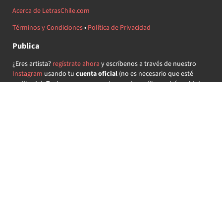
Acerca de LetrasChile.com
Términos y Condiciones
•
Política de Privacidad
Publica
¿Eres artista?
regístrate ahora
y escríbenos a través de nuestro
Instagram
usando tu
cuenta oficial
(no es necesario que esté
verificada) ¡Te daremos acceso a tu propio perfil y podrás subir tus
propias canciones!
¿Quieres colaborar?
regístrate ahora
y demuestra que llevas la
música chilena en el corazón ♥.
Encuéntranos
@letraschile en redes:
Las letras de las canciones se ofrecen con propósitos educativos o
recreativos y son propiedad de sus respectivos dueños.
LetrasChile.com se ofrece bajo licencia internacional
Creative
Commons Attribution-ShareAlike 4.0
(algunos derechos
reservados).