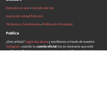
Descubre al azar
•
Canción del día
Acerca de LetrasChile.com
Términos y Condiciones
•
Política de Privacidad
Publica
¿Eres artista?
regístrate ahora
y escríbenos a través de nuestro
Instagram
usando tu
cuenta oficial
(no es necesario que esté
verificada) ¡Te daremos acceso a tu propio perfil y podrás subir tus
propias canciones!
¿Quieres colaborar?
regístrate ahora
y demuestra que llevas la
música chilena en el corazón ♥.
Encuéntranos
@letraschile en redes:
Las letras de las canciones se ofrecen con propósitos educativos o
recreativos y son propiedad de sus respectivos dueños.
LetrasChile.com se ofrece bajo licencia internacional
Creative