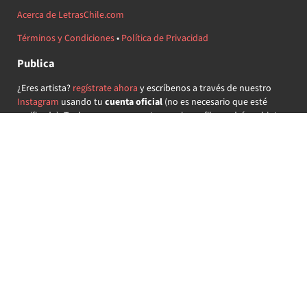
Acerca de LetrasChile.com
Términos y Condiciones
•
Política de Privacidad
Publica
¿Eres artista?
regístrate ahora
y escríbenos a través de nuestro
Instagram
usando tu
cuenta oficial
(no es necesario que esté
verificada) ¡Te daremos acceso a tu propio perfil y podrás subir tus
propias canciones!
¿Quieres colaborar?
regístrate ahora
y demuestra que llevas la
música chilena en el corazón ♥.
Encuéntranos
@letraschile en redes:
Las letras de las canciones se ofrecen con propósitos educativos o
recreativos y son propiedad de sus respectivos dueños.
LetrasChile.com se ofrece bajo licencia internacional
Creative
Commons Attribution-ShareAlike 4.0
(algunos derechos
reservados).