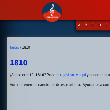
A
B
C
D
E
Inicio
/ 1810
1810
¿Acaso eres tú,
1810
? Puedes
registrarte aquí
y acceder a tu 
Aún no tenemos canciones de este artista. ¡Ayúdanos a com