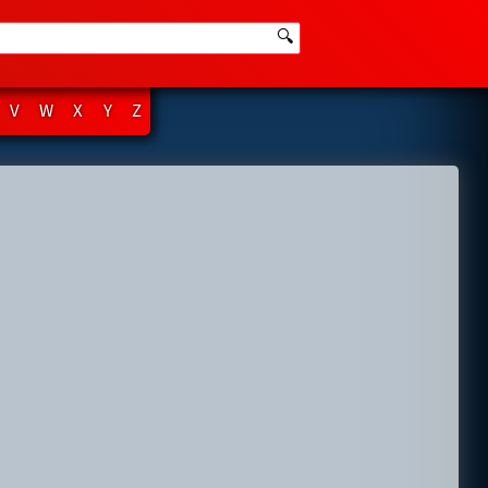
🔍
V
W
X
Y
Z