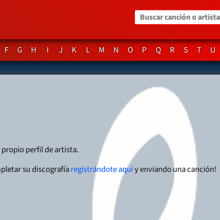
Buscar canción o artista
F
G
H
I
J
K
L
M
N
O
P
Q
R
S
T
U
propio perfil de artista.
pletar su discografía
registrándote aquí
y enviando una canción!